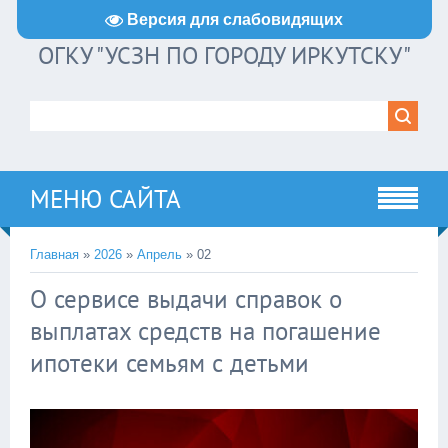
Версия для слабовидящих
ОГКУ "УСЗН ПО ГОРОДУ ИРКУТСКУ"
МЕНЮ САЙТА
Главная
»
2026
»
Апрель
»
02
О сервисе выдачи справок о
выплатах средств на погашение
ипотеки семьям с детьми