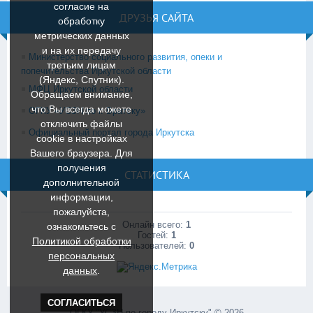
согласие на
ДРУЗЬЯ САЙТА
обработку
метрических данных
и на их передачу
Министерство социального развития, опеки и
третьим лицам
попечительства Иркутской области
(Яндекс, Спутник).
МФЦ Иркутской области
Обращаем внимание,
что Вы всегда можете
ОГКУ «УСЗН по г. Братску»
отключить файлы
Официальный портал города Иркутска
cookie в настройках
Вашего браузера. Для
получения
СТАТИСТИКА
дополнительной
информации,
пожалуйста,
Онлайн всего:
1
ознакомьтесь c
Гостей:
1
Политикой обработки
Пользователей:
0
персональных
данных
.
СОГЛАСИТЬСЯ
ОГКУ "УСЗН по городу Иркутску" © 2026