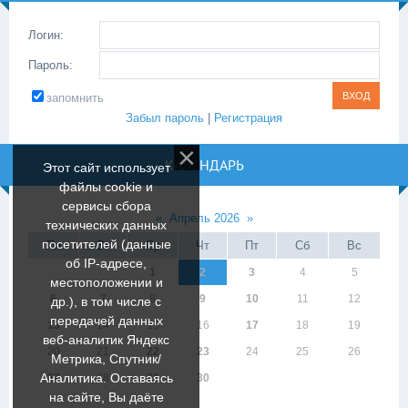
Логин:
Пароль:
запомнить
Забыл пароль
|
Регистрация
КАЛЕНДАРЬ
Этот сайт использует
файлы cookie и
сервисы сбора
«
Апрель 2026
»
технических данных
посетителей (данные
Пн
Вт
Ср
Чт
Пт
Сб
Вс
об IP-адресе,
1
2
3
4
5
местоположении и
6
7
8
9
10
11
12
др.), в том числе с
передачей данных
13
14
15
16
17
18
19
веб-аналитик Яндекс
20
21
22
23
24
25
26
Метрика, Спутник/
Аналитика. Оставаясь
27
28
29
30
на сайте, Вы даёте