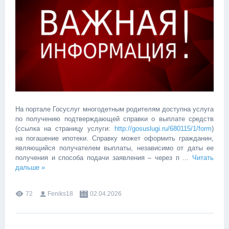
На портале Госуслуг многодетным родителям доступна услуга
по получению подтверждающей справки о выплате средств
(ссылка на страницу услуги:
http://gosuslugi.ru/680115/1/form
)
на погашение ипотеки. Справку может оформить гражданин,
являющийся получателем выплаты, независимо от даты ее
получения и способа подачи заявления – через п
...
Читать
дальше »
72
Feniks18
02.04.2026