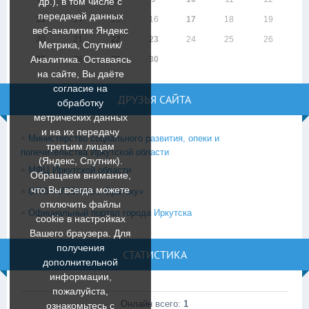
др.), в том числе с
передачей данных
13
14
15
16
17
18
19
веб-аналитик Яндекс
20
21
22
23
24
25
26
Метрика, Спутник/
Аналитика. Оставаясь
27
28
29
30
на сайте, Вы даёте
согласие на
ДРУЗЬЯ САЙТА
обработку
метрических данных
и на их передачу
Министерство социального развития, опеки и
третьим лицам
попечительства Иркутской области
(Яндекс, Спутник).
МФЦ Иркутской области
Обращаем внимание,
что Вы всегда можете
ОГКУ «УСЗН по г. Братску»
отключить файлы
Официальный портал города Иркутска
cookie в настройках
Вашего браузера. Для
получения
СТАТИСТИКА
дополнительной
информации,
пожалуйста,
Онлайн всего:
1
ознакомьтесь c