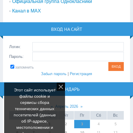
Официальная группа Однокласники
Канал в МАХ
ВХОД НА САЙТ
Логин:
Пароль:
запомнить
Забыл пароль
|
Регистрация
КАЛЕНДАРЬ
Этот сайт использует
файлы cookie и
сервисы сбора
«
Апрель 2026
»
технических данных
посетителей (данные
Пн
Вт
Ср
Чт
Пт
Сб
Вс
об IP-адресе,
1
2
3
4
5
местоположении и
6
7
8
9
10
11
12