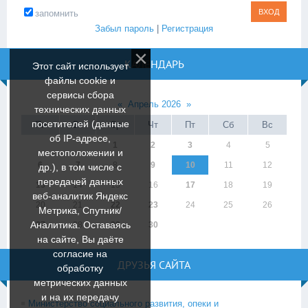
запомнить
Забыл пароль
|
Регистрация
КАЛЕНДАРЬ
Этот сайт использует
файлы cookie и
сервисы сбора
«
Апрель 2026
»
технических данных
посетителей (данные
Пн
Вт
Ср
Чт
Пт
Сб
Вс
об IP-адресе,
1
2
3
4
5
местоположении и
6
7
8
9
10
11
12
др.), в том числе с
передачей данных
13
14
15
16
17
18
19
веб-аналитик Яндекс
20
21
22
23
24
25
26
Метрика, Спутник/
Аналитика. Оставаясь
27
28
29
30
на сайте, Вы даёте
согласие на
ДРУЗЬЯ САЙТА
обработку
метрических данных
и на их передачу
Министерство социального развития, опеки и