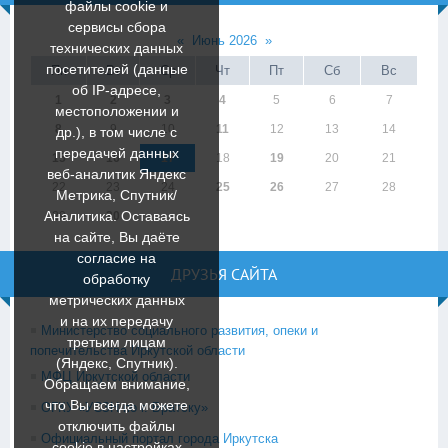
файлы cookie и
сервисы сбора
«
Июнь 2026
»
технических данных
посетителей (данные
Пн
Вт
Ср
Чт
Пт
Сб
Вс
об IP-адресе,
1
2
3
4
5
6
7
местоположении и
8
9
10
11
12
13
14
др.), в том числе с
передачей данных
15
16
17
18
19
20
21
веб-аналитик Яндекс
22
23
24
25
26
27
28
Метрика, Спутник/
Аналитика. Оставаясь
29
30
на сайте, Вы даёте
согласие на
ДРУЗЬЯ САЙТА
обработку
метрических данных
и на их передачу
Министерство социального развития, опеки и
третьим лицам
попечительства Иркутской области
(Яндекс, Спутник).
МФЦ Иркутской области
Обращаем внимание,
что Вы всегда можете
ОГКУ «УСЗН по г. Братску»
отключить файлы
Официальный портал города Иркутска
cookie в настройках