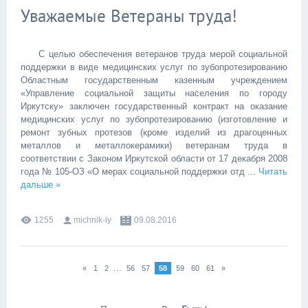
Уважаемые Ветераны труда!
С целью обеспечения ветеранов труда мерой социальной
поддержки в виде медицинских услуг по зубопротезированию
Областным государственным казенным учреждением
«Управление социальной защиты населения по городу
Иркутску» заключен государственный контракт на оказание
медицинских услуг по зубопротезированию (изготовление и
ремонт зубных протезов (кроме изделий из драгоценных
металлов и металлокерамики) ветеранам труда в
соответствии с Законом Иркутской области от 17 декабря 2008
года № 105-ОЗ «О мерах социальной поддержки отд
...
Читать
дальше »
1255
michnik-iy
09.08.2016
...
«
1
2
56
57
58
59
60
61
»