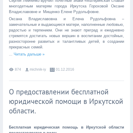
Сергей Левченко вручил почетные знаки «Материнская слава»
многодетным матерям города Иркутска Гороховой Оксане
Владиславовне и Мищенко Елене Рудольфовне.
Оксана Владиславовна и Елена Рудольфовна –
замечательные и выдающиеся матери, наполненные любовью,
радостью и терпением. Они не знают преград и ежедневно
стремятся достигать новых вершин в воспитании достойных,
разносторонне развитых и талантливых детей, в создании
прекрасных семей.
...
Читать дальше »
874
michnik-iy
01.12.2016
О предоставлении бесплатной
юридической помощи в Иркутской
области.
Бесплатная юридическая помощь в Иркутской области
предоставляется в виде: