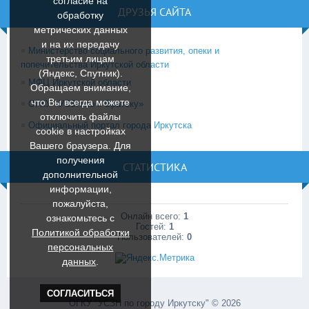
согласие на
ДРУЗЬЯ САЙТА
обработку
метрических данных
и на их передачу
Министерство социального развития, опеки и
третьим лицам
попечительства Иркутской области
(Яндекс, Спутник).
МФЦ Иркутской области
Обращаем внимание,
что Вы всегда можете
ОГКУ «УСЗН по г. Братску»
отключить файлы
Официальный портал города Иркутска
cookie в настройках
Вашего браузера. Для
получения
СТАТИСТИКА
дополнительной
информации,
пожалуйста,
Онлайн всего:
1
ознакомьтесь c
Гостей:
1
Политикой обработки
Пользователей:
0
персональных
данных
.
СОГЛАСИТЬСЯ
ОГКУ "УСЗН по городу Иркутску" © 2026