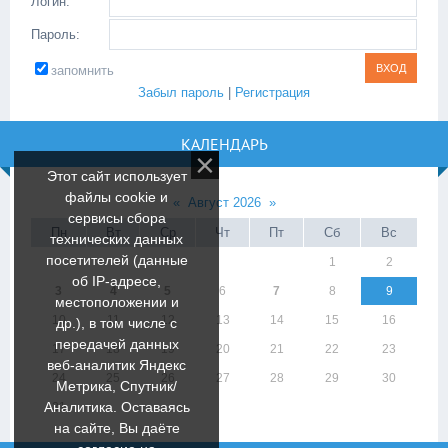
Логин:
Пароль:
запомнить
Забыл пароль
|
Регистрация
КАЛЕНДАРЬ
Этот сайт использует
файлы cookie и
«
Август 2026
»
сервисы сбора
Пн
Вт
Ср
Чт
Пт
Сб
Вс
технических данных
посетителей (данные
1
2
об IP-адресе,
3
4
5
6
7
8
9
местоположении и
10
11
12
13
14
15
16
др.), в том числе с
передачей данных
17
18
19
20
21
22
23
веб-аналитик Яндекс
24
25
26
27
28
29
30
Метрика, Спутник/
Аналитика. Оставаясь
31
на сайте, Вы даёте