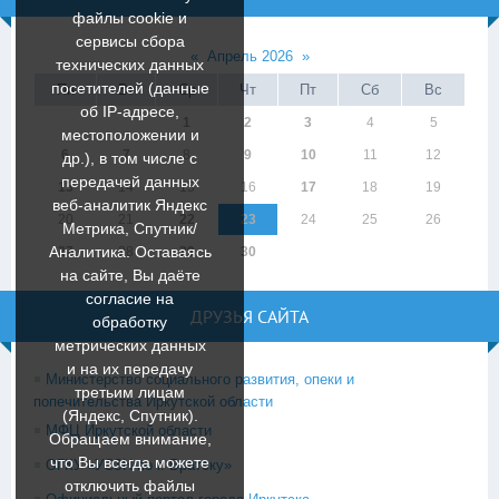
файлы cookie и
сервисы сбора
«
Апрель 2026
»
технических данных
посетителей (данные
Пн
Вт
Ср
Чт
Пт
Сб
Вс
об IP-адресе,
1
2
3
4
5
местоположении и
6
7
8
9
10
11
12
др.), в том числе с
передачей данных
13
14
15
16
17
18
19
веб-аналитик Яндекс
20
21
22
23
24
25
26
Метрика, Спутник/
Аналитика. Оставаясь
27
28
29
30
на сайте, Вы даёте
согласие на
ДРУЗЬЯ САЙТА
обработку
метрических данных
и на их передачу
Министерство социального развития, опеки и
третьим лицам
попечительства Иркутской области
(Яндекс, Спутник).
МФЦ Иркутской области
Обращаем внимание,
что Вы всегда можете
ОГКУ «УСЗН по г. Братску»
отключить файлы