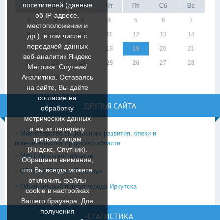
посетителей (данные
Пн
Вт
Ср
Чт
Пт
Сб
Вс
об IP-адресе,
1
2
3
4
5
6
7
местоположении и
8
9
10
11
12
13
14
др.), в том числе с
передачей данных
15
16
17
18
19
20
21
веб-аналитик Яндекс
22
23
24
25
26
27
28
Метрика, Спутник/
Аналитика. Оставаясь
29
30
на сайте, Вы даёте
согласие на
ДРУЗЬЯ САЙТА
обработку
метрических данных
и на их передачу
Министерство социального развития, опеки и
третьим лицам
попечительства Иркутской области
(Яндекс, Спутник).
МФЦ Иркутской области
Обращаем внимание,
что Вы всегда можете
ОГКУ «УСЗН по г. Братску»
отключить файлы
Официальный портал города Иркутска
cookie в настройках
Вашего браузера. Для
получения
СТАТИСТИКА