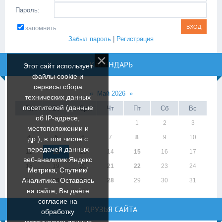
Пароль:
запомнить
Забыл пароль
|
Регистрация
КАЛЕНДАРЬ
Этот сайт использует
файлы cookie и
сервисы сбора
«
Май 2026
»
технических данных
посетителей (данные
Пн
Вт
Ср
Чт
Пт
Сб
Вс
об IP-адресе,
1
2
3
местоположении и
4
5
6
7
8
9
10
др.), в том числе с
передачей данных
11
12
13
14
15
16
17
веб-аналитик Яндекс
18
19
20
21
22
23
24
Метрика, Спутник/
Аналитика. Оставаясь
25
26
27
28
29
30
31
на сайте, Вы даёте
согласие на
ДРУЗЬЯ САЙТА
обработку
метрических данных