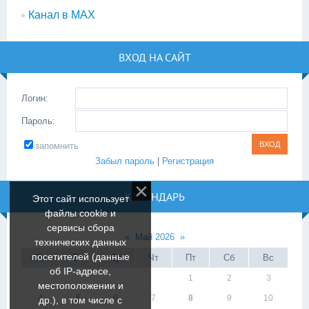
Канал в МАХ
ВХОД НА САЙТ
Логин:
Пароль:
запомнить
Забыл пароль
|
Регистрация
КАЛЕНДАРЬ
Этот сайт использует
файлы cookie и
сервисы сбора
«
Май 2026
»
технических данных
посетителей (данные
Пн
Вт
Ср
Чт
Пт
Сб
Вс
об IP-адресе,
1
2
3
местоположении и
4
5
6
7
8
9
10
др.), в том числе с