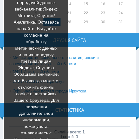
передачей данных
11
12
13
14
15
16
17
веб-аналитик Яндекс
18
19
20
21
22
23
24
Метрика, Спутник/
Аналитика. Оставаясь
25
26
27
28
29
30
31
на сайте, Вы даёте
согласие на
ДРУЗЬЯ САЙТА
обработку
метрических данных
и на их передачу
Министерство социального развития, опеки и
третьим лицам
попечительства Иркутской области
(Яндекс, Спутник).
МФЦ Иркутской области
Обращаем внимание,
что Вы всегда можете
ОГКУ «УСЗН по г. Братску»
отключить файлы
Официальный портал города Иркутска
cookie в настройках
Вашего браузера. Для
получения
СТАТИСТИКА
дополнительной
информации,
пожалуйста,
Онлайн всего:
1
ознакомьтесь c
Гостей:
1