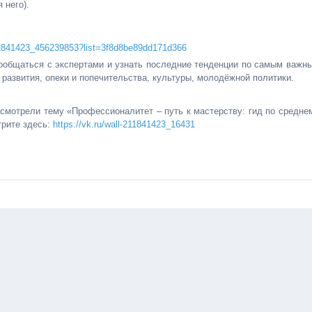
 него).
211841423_456239853?list=3f8d8be89dd171d366
ообщаться с экспертами и узнать последние тенденции по самым важн
 развития, опеки и попечительства, культуры, молодёжной политики.
смотрели тему «Профессионалитет – путь к мастерству: гид по средне
трите здесь:
https://vk.ru/wall-211841423_16431