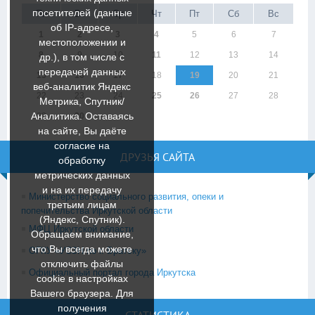
посетителей (данные
Пн
Вт
Ср
Чт
Пт
Сб
Вс
об IP-адресе,
1
2
3
4
5
6
7
местоположении и
8
9
10
11
12
13
14
др.), в том числе с
передачей данных
15
16
17
18
19
20
21
веб-аналитик Яндекс
22
23
24
25
26
27
28
Метрика, Спутник/
Аналитика. Оставаясь
29
30
на сайте, Вы даёте
согласие на
ДРУЗЬЯ САЙТА
обработку
метрических данных
и на их передачу
Министерство социального развития, опеки и
третьим лицам
попечительства Иркутской области
(Яндекс, Спутник).
МФЦ Иркутской области
Обращаем внимание,
что Вы всегда можете
ОГКУ «УСЗН по г. Братску»
отключить файлы
Официальный портал города Иркутска
cookie в настройках
Вашего браузера. Для
получения