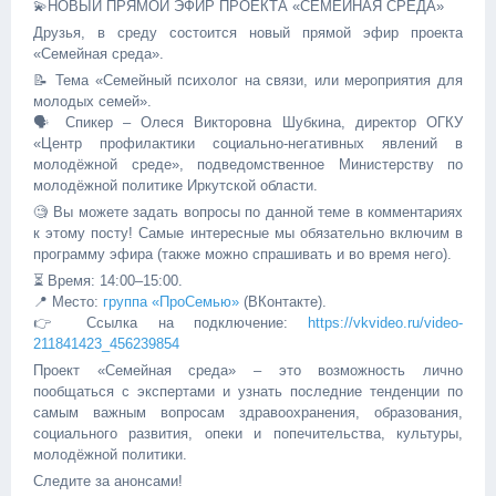
💫НОВЫЙ ПРЯМОЙ ЭФИР ПРОЕКТА «СЕМЕЙНАЯ СРЕДА»
Друзья, в среду состоится новый прямой эфир проекта
«Семейная среда».
📝 Тема «Семейный психолог на связи, или мероприятия для
молодых семей».
🗣 Спикер – Олеся Викторовна Шубкина, директор ОГКУ
«Центр профилактики социально-негативных явлений в
молодёжной среде», подведомственное Министерству по
молодёжной политике Иркутской области.
🧐 Вы можете задать вопросы по данной теме в комментариях
к этому посту! Самые интересные мы обязательно включим в
программу эфира (также можно спрашивать и во время него).
⏳ Время: 14:00–15:00.
📍 Место:
группа «ПроСемью»
(ВКонтакте).
👉 Ссылка на подключение:
https://vkvideo.ru/video-
211841423_456239854
Проект «Семейная среда» – это возможность лично
пообщаться с экспертами и узнать последние тенденции по
самым важным вопросам здравоохранения, образования,
социального развития, опеки и попечительства, культуры,
молодёжной политики.
Следите за анонсами!