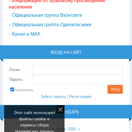
Информация по правовому просвещению
населения
Официальная группа Вконтакте
Официальная группа Однокласники
Канал в МАХ
ВХОД НА САЙТ
Логин:
Пароль:
запомнить
Забыл пароль
|
Регистрация
КАЛЕНДАРЬ
Этот сайт использует
файлы cookie и
сервисы сбора
«
Июнь 2026
»
технических данных