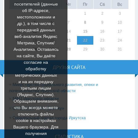
посетителей (данные
Пн
Вт
Ср
Чт
Пт
Сб
Вс
об IP-адресе,
1
2
3
местоположении и
4
5
6
7
8
9
10
др.), в том числе с
передачей данных
11
12
13
14
15
16
17
веб-аналитик Яндекс
18
19
20
21
22
23
24
Метрика, Спутник/
Аналитика. Оставаясь
25
26
27
28
29
30
31
на сайте, Вы даёте
согласие на
ДРУЗЬЯ САЙТА
обработку
метрических данных
и на их передачу
Министерство социального развития, опеки и
третьим лицам
попечительства Иркутской области
(Яндекс, Спутник).
МФЦ Иркутской области
Обращаем внимание,
что Вы всегда можете
ОГКУ «УСЗН по г. Братску»
отключить файлы
Официальный портал города Иркутска
cookie в настройках
Вашего браузера. Для
получения
СТАТИСТИКА