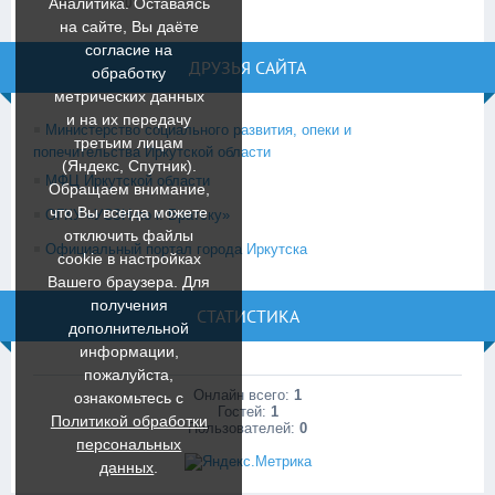
Аналитика. Оставаясь
29
30
на сайте, Вы даёте
согласие на
ДРУЗЬЯ САЙТА
обработку
метрических данных
и на их передачу
Министерство социального развития, опеки и
третьим лицам
попечительства Иркутской области
(Яндекс, Спутник).
МФЦ Иркутской области
Обращаем внимание,
что Вы всегда можете
ОГКУ «УСЗН по г. Братску»
отключить файлы
Официальный портал города Иркутска
cookie в настройках
Вашего браузера. Для
получения
СТАТИСТИКА
дополнительной
информации,
пожалуйста,
Онлайн всего:
1
ознакомьтесь c
Гостей:
1
Политикой обработки
Пользователей:
0
персональных
данных
.