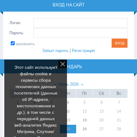
ВХОД НА САЙТ
Логин:
Пароль:
запомнить
Забыл пароль
|
Регистрация
КАЛЕНДАРЬ
Этот сайт использует
файлы cookie и
сервисы сбора
«
Июнь 2026
»
технических данных
посетителей (данные
Пн
Вт
Ср
Чт
Пт
Сб
Вс
об IP-адресе,
1
2
3
4
5
6
7
местоположении и
8
9
10
11
12
13
14
др.), в том числе с
передачей данных
15
16
17
18
19
20
21
веб-аналитик Яндекс
22
23
24
25
26
27
28
Метрика, Спутник/