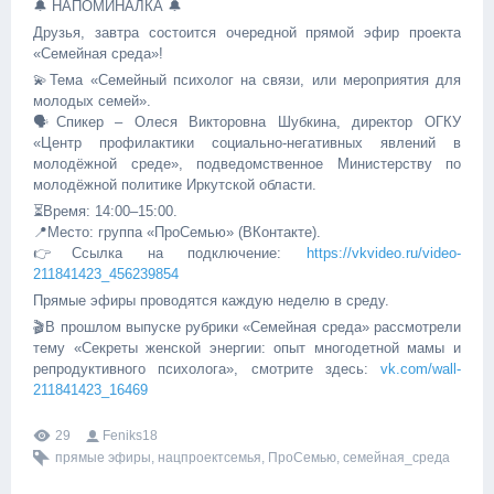
🔔 НАПОМИНАЛКА 🔔
Друзья, завтра состоится очередной прямой эфир проекта
«Семейная среда»!
💫Тема «Семейный психолог на связи, или мероприятия для
молодых семей».
🗣Спикер – Олеся Викторовна Шубкина, директор ОГКУ
«Центр профилактики социально-негативных явлений в
молодёжной среде», подведомственное Министерству по
молодёжной политике Иркутской области.
⏳Время: 14:00–15:00.
📍Место: группа «ПроСемью» (ВКонтакте).
👉Ссылка на подключение:
https://vkvideo.ru/video-
211841423_456239854
Прямые эфиры проводятся каждую неделю в среду.
🎬В прошлом выпуске рубрики «Семейная среда» рассмотрели
тему «Секреты женской энергии: опыт многодетной мамы и
репродуктивного психолога», смотрите здесь:
vk.com/wall-
211841423_16469
29
Feniks18
прямые эфиры
,
нацпроектсемья
,
ПроСемью
,
семейная_среда