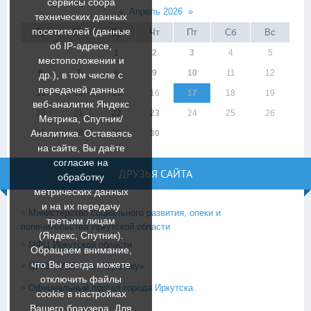
сервисы сбора
«
Апрель 2026
»
технических данных
посетителей (данные
Пн
Вт
Ср
Чт
Пт
Сб
Вс
об IP-адресе,
1
2
3
4
5
местоположении и
6
7
8
9
10
11
12
др.), в том числе с
передачей данных
13
14
15
16
17
18
19
веб-аналитик Яндекс
20
21
22
23
24
25
26
Метрика, Спутник/
Аналитика. Оставаясь
27
28
29
30
на сайте, Вы даёте
согласие на
ДРУЗЬЯ САЙТА
обработку
метрических данных
и на их передачу
Министерство социального развития, опеки и
третьим лицам
попечительства Иркутской области
(Яндекс, Спутник).
МФЦ Иркутской области
Обращаем внимание,
что Вы всегда можете
ОГКУ «УСЗН по г. Братску»
отключить файлы
Официальный портал города Иркутска
cookie в настройках
Вашего браузера. Для