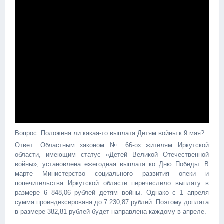
Вопрос: Положена ли какая-то выплата Детям войны к 9 мая?
Ответ: Областным законом № 66-оз жителям Иркутской
области, имеющим статус «Детей Великой Отечественной
войны», установлена ежегодная выплата ко Дню Победы. В
марте Министерство социального развития опеки и
попечительства Иркутской области перечислило выплату в
размере 6 848,06 рублей детям войны. Однако с 1 апреля
сумма проиндексирована до 7 230,87 рублей. Поэтому доплата
в размере 382,81 рублей будет направлена каждому в апреле.