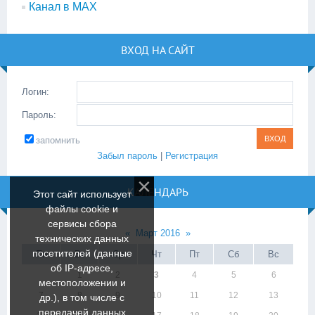
Канал в МАХ
ВХОД НА САЙТ
Логин:
Пароль:
запомнить
Забыл пароль
|
Регистрация
КАЛЕНДАРЬ
Этот сайт использует
файлы cookie и
сервисы сбора
«
Март 2016
»
технических данных
посетителей (данные
Пн
Вт
Ср
Чт
Пт
Сб
Вс
об IP-адресе,
1
2
3
4
5
6
местоположении и
7
8
9
10
11
12
13
др.), в том числе с
передачей данных