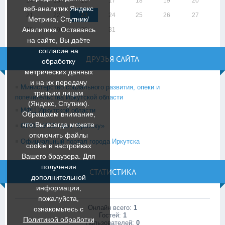
14
15
16
17
18
19
20
веб-аналитик Яндекс
21
22
23
24
25
26
27
Метрика, Спутник/
Аналитика. Оставаясь
28
29
30
31
на сайте, Вы даёте
согласие на
ДРУЗЬЯ САЙТА
обработку
метрических данных
и на их передачу
Министерство социального развития, опеки и
третьим лицам
попечительства Иркутской области
(Яндекс, Спутник).
МФЦ Иркутской области
Обращаем внимание,
что Вы всегда можете
ОГКУ «УСЗН по г. Братску»
отключить файлы
Официальный портал города Иркутска
cookie в настройках
Вашего браузера. Для
получения
СТАТИСТИКА
дополнительной
информации,
пожалуйста,
Онлайн всего:
1
ознакомьтесь c
Гостей:
1
Политикой обработки
Пользователей:
0