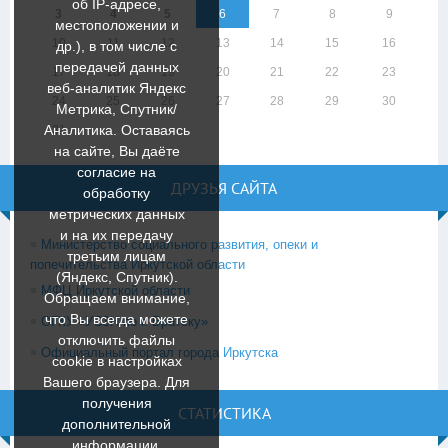
об IP-адресе,
3
4
5
6
7
8
9
местоположении и
10
11
12
13
14
15
16
др.), в том числе с
передачей данных
17
18
19
20
21
22
23
веб-аналитик Яндекс
24
25
26
27
28
29
30
Метрика, Спутник/
Аналитика. Оставаясь
31
на сайте, Вы даёте
согласие на
ДРУЗЬЯ САЙТА
обработку
метрических данных
и на их передачу
Министерство социального развития, опеки и
третьим лицам
попечительства Иркутской области
(Яндекс, Спутник).
МФЦ Иркутской области
Обращаем внимание,
что Вы всегда можете
ОГКУ «УСЗН по г. Братску»
отключить файлы
Официальный портал города Иркутска
cookie в настройках
Вашего браузера. Для
получения
СТАТИСТИКА
дополнительной
информации,