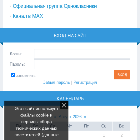
Официальная группа Однокласники
Канал в МАХ
ВХОД НА САЙТ
Логин:
Пароль:
запомнить
Забыл пароль
|
Регистрация
КАЛЕНДАРЬ
Этот сайт использует
файлы cookie и
«
Август 2026
»
сервисы сбора
Пн
Вт
Ср
Чт
Пт
Сб
Вс
технических данных
посетителей (данные
1
2