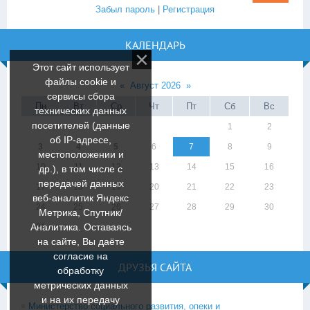
Забыл пароль
|
Регистрация
КАЛЕНДАРЬ
Этот сайт использует
файлы cookie и
«
Август 2026
»
сервисы сбора
Пн
Вт
Ср
Чт
Пт
Сб
Вс
технических данных
посетителей (данные
1
2
об IP-адресе,
3
4
5
6
7
8
9
местоположении и
10
11
12
13
14
15
16
др.), в том числе с
передачей данных
17
18
19
20
21
22
23
веб-аналитик Яндекс
24
25
26
27
28
29
30
Метрика, Спутник/
Аналитика. Оставаясь
31
на сайте, Вы даёте
согласие на
ДРУЗЬЯ САЙТА
обработку
метрических данных
и на их передачу
Министерство социального развития, опеки и