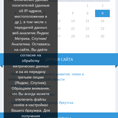
посетителей (данные
1
2
об IP-адресе,
3
4
5
6
7
8
9
местоположении и
10
11
12
13
14
15
16
др.), в том числе с
передачей данных
17
18
19
20
21
22
23
веб-аналитик Яндекс
24
25
26
27
28
29
30
Метрика, Спутник/
Аналитика. Оставаясь
31
на сайте, Вы даёте
согласие на
ДРУЗЬЯ САЙТА
обработку
метрических данных
и на их передачу
Министерство социального развития, опеки и
третьим лицам
попечительства Иркутской области
(Яндекс, Спутник).
МФЦ Иркутской области
Обращаем внимание,
что Вы всегда можете
ОГКУ «УСЗН по г. Братску»
отключить файлы
Официальный портал города Иркутска
cookie в настройках
Вашего браузера. Для
получения