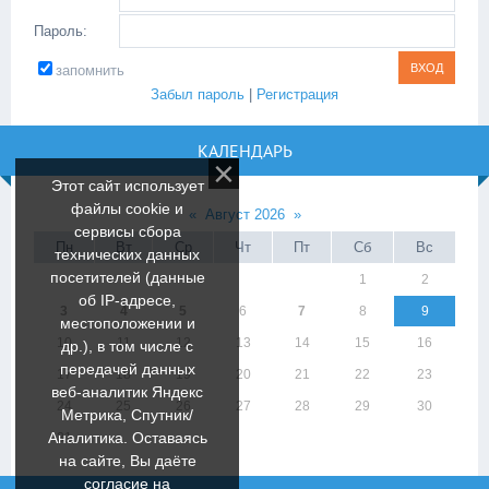
Пароль:
запомнить
Забыл пароль
|
Регистрация
КАЛЕНДАРЬ
Этот сайт использует
файлы cookie и
«
Август 2026
»
сервисы сбора
Пн
Вт
Ср
Чт
Пт
Сб
Вс
технических данных
посетителей (данные
1
2
об IP-адресе,
3
4
5
6
7
8
9
местоположении и
10
11
12
13
14
15
16
др.), в том числе с
передачей данных
17
18
19
20
21
22
23
веб-аналитик Яндекс
24
25
26
27
28
29
30
Метрика, Спутник/
Аналитика. Оставаясь
31
на сайте, Вы даёте
согласие на