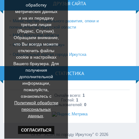
ДРУЗЬЯ САЙТА
обработку
метрических данных
и на их передачу
Министерство социального развития, опеки и
третьим лицам
попечительства Иркутской области
(Яндекс, Спутник).
МФЦ Иркутской области
Обращаем внимание,
что Вы всегда можете
ОГКУ «УСЗН по г. Братску»
отключить файлы
Официальный портал города Иркутска
cookie в настройках
Вашего браузера. Для
получения
СТАТИСТИКА
дополнительной
информации,
пожалуйста,
Онлайн всего:
1
ознакомьтесь c
Гостей:
1
Политикой обработки
Пользователей:
0
персональных
данных
.
СОГЛАСИТЬСЯ
ОГКУ "УСЗН по городу Иркутску" © 2026