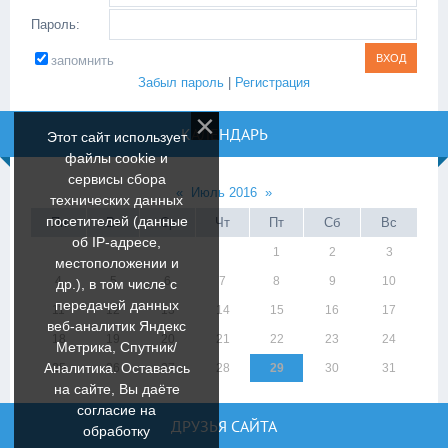
Пароль:
запомнить
Забыл пароль
|
Регистрация
КАЛЕНДАРЬ
Этот сайт использует
файлы cookie и
сервисы сбора
«
Июль 2016
»
технических данных
посетителей (данные
Пн
Вт
Ср
Чт
Пт
Сб
Вс
об IP-адресе,
1
2
3
местоположении и
4
5
6
7
8
9
10
др.), в том числе с
передачей данных
11
12
13
14
15
16
17
веб-аналитик Яндекс
18
19
20
21
22
23
24
Метрика, Спутник/
Аналитика. Оставаясь
25
26
27
28
29
30
31
на сайте, Вы даёте
согласие на
ДРУЗЬЯ САЙТА
обработку