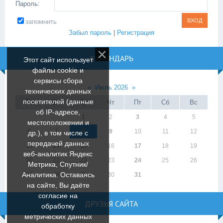
Пароль:
запомнить
Забыл пароль
|
Регистрация
КАЛЕНДАРЬ
Этот сайт использует
файлы cookie и
сервисы сбора
«
Июль 2026
»
технических данных
посетителей (данные
Пн
Вт
Ср
Чт
Пт
Сб
Вс
об IP-адресе,
1
2
3
4
5
местоположении и
6
7
8
9
10
11
12
др.), в том числе с
передачей данных
13
14
15
16
17
18
19
веб-аналитик Яндекс
20
21
22
23
24
25
26
Метрика, Спутник/
Аналитика. Оставаясь
27
28
29
30
31
на сайте, Вы даёте
согласие на
ДРУЗЬЯ САЙТА
обработку
метрических данных