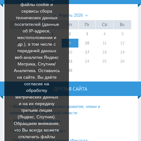
файлы cookie и
сервисы сбора
«
Апрель 2026
»
технических данных
посетителей (данные
Пн
Вт
Ср
Чт
Пт
Сб
Вс
об IP-адресе,
1
2
3
4
5
местоположении и
6
7
8
9
10
11
12
др.), в том числе с
передачей данных
13
14
15
16
17
18
19
веб-аналитик Яндекс
20
21
22
23
24
25
26
Метрика, Спутник/
Аналитика. Оставаясь
27
28
29
30
на сайте, Вы даёте
согласие на
ДРУЗЬЯ САЙТА
обработку
метрических данных
и на их передачу
Министерство социального развития, опеки и
третьим лицам
попечительства Иркутской области
(Яндекс, Спутник).
МФЦ Иркутской области
Обращаем внимание,
что Вы всегда можете
ОГКУ «УСЗН по г. Братску»
отключить файлы
Официальный портал города Иркутска